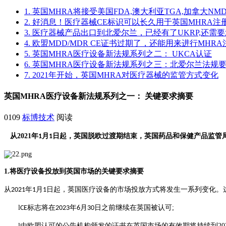
1. 英国MHRA将接受美国FDA,澳大利亚TGA,加拿大NMD
2. 好消息！医疗器械CE标识可以长久用于英国MHRA注
3. 医疗器械产品出口到北爱尔兰，已经有了UKRP,还需
4. 欧盟MDD/MDR CE证书过期了，还能用来进行MHR
5. 英国MHRA医疗设备新法规系列之二： UKCA认证
6. 英国MHRA医疗设备新法规系列之三：北爱尔兰法规
7. 2021年开始，英国MHRA对医疗器械的监管方式变化
英国MHRA医疗设备新法规系列之一： 关键要求摘要
0109
标博技术
阅读
从
2021
年
月
日起，英国脱欧过渡期结束，英国药品和保健产品监管
1
1
1.
将
医疗
设备投放到英国市场的关键要求摘要
从
年
月
日起，英国医疗设备的市场投放方式将发生一系列变化。
2021
1
1
l
标志将在
年
月
日之前继续在英国被认可
;
CE
2023
6
30
l
由欧盟认可的公告机构颁发的证书在英国市场的有效期将持续到
20