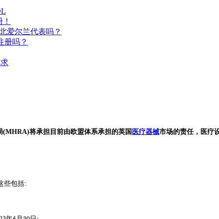
L
册！
要北爱尔兰代表吗？
A注册吗？
要求
局
(MHRA)
将承担目前由欧盟体系承担的英国
医疗器械
市场的责任，医疗
这些
包括
:
23
年
月
日