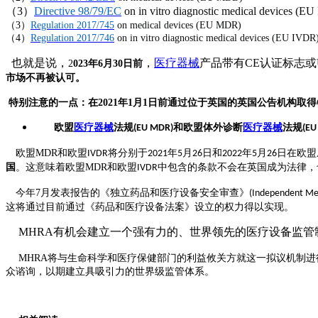
（3）
Directive 98/79/EC
on in vitro diagnostic medical devices (
（3）
Regulation 2017/745
on medical devices (EU MDR)
（4）
Regulation 2017/746
on in vitro diagnostic medical devices (EU IVDR
也就是说，
，
医疗器械
产品带有CE认证标志或
2
023
年6
月30
日
前
市场不再被认可。
特别注意的一点：在2021年1月1日前通过位于英国的英国公告机构取
欧盟
医疗器械
法规
和欧盟体外诊断
医疗器械
法规
(EU MDR)
(EU
欧盟
MDR
和欧盟
将分别于
年
月
日和
年
月
日在欧盟
IVDR
2021
5
26
2022
5
26
国
。这意味着欧盟
MDR
和欧盟
中包含的条款不会在英国成为法律，
IVDR
今年
7
月发表报告的《独立药品和医疗设备安全审查》
(Independent Med
这将通过目前通过《药品和医疗设备法案》设立的权力得以实现。
MHRA
有机会建立一个强有力的、世界领先的医疗设备监管
MHRA
将与生命科学和医疗保健部门的利益攸关方就这一拟议机制进
众谘询，以期建立具吸引力的世界级监管体系。