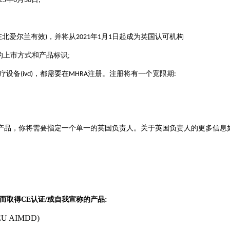
6
30
;
在北爱尔兰有效
，并将从
年
月
日起成为英国认可机构
)
2021
1
1
的上市方式和产品标识
;
疗设备
，都需要在
注册。注册将有一个宽限期
(ivd)
MHRA
:
产品
，你将需要指定一个单一的英国负责人。关于英国负责人的更多
信息
令而取得CE认证/或自我宣称的产品
:
s (EU AIMDD)