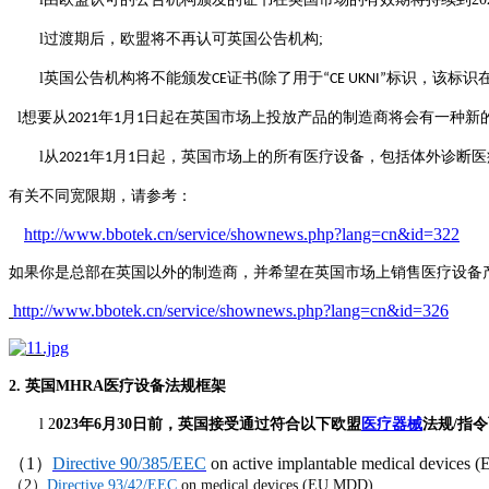
l
过渡期后，欧盟将不再认可英国公告机构
;
l
英国公告机构将不能颁发
证书
除了用于
标识，该标识
CE
(
“CE UKNI”
l
想要从
年
月
日起在英国市场上投放产品的制造商将会有一种新
2021
1
1
l
从
年
月
日起，英国市场上的所有医疗设备，包括体外诊断医
2021
1
1
有关不同
宽限期
，请参考：
http://www.bbotek.cn/service/shownews.php?lang=cn&id=322
如果你是总部在英国以外的制造商，并希望在英国市场上
销售医疗设备
http://www.bbotek.cn/service/shownews.php?lang=cn&id=326
2.
英国
MHRA
医疗设备法规框架
l
2
023
年6
月30
日
前，英国接受通过符合以下欧盟
医疗器械
法规/指
（1）
Directive 90/385/EEC
on active implantable medical device
（2）
Directive 93/42/EEC
on medical devices (EU MDD)