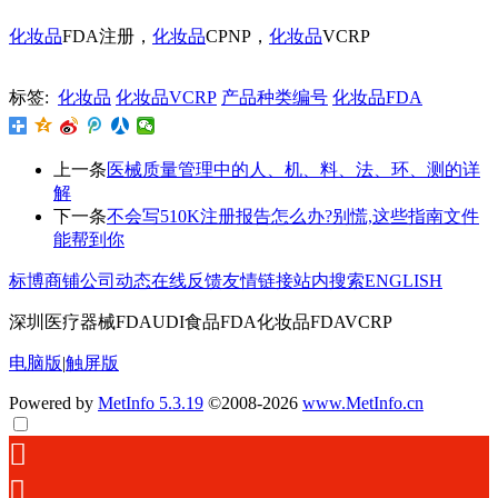
化妆品
FDA注册，
化妆品
CPNP，
化妆品
VCRP
标签:
化妆品
化妆品VCRP
产品种类编号
化妆品FDA
上一条
医械质量管理中的人、机、料、法、环、测的详
解
下一条
不会写510K注册报告怎么办?别慌,这些指南文件
能帮到你
标博商铺
公司动态
在线反馈
友情链接
站内搜索
ENGLISH
深圳医疗器械FDAUDI食品FDA化妆品FDAVCRP
电脑版
|
触屏版
Powered by
MetInfo 5.3.19
©2008-2026
www.MetInfo.cn