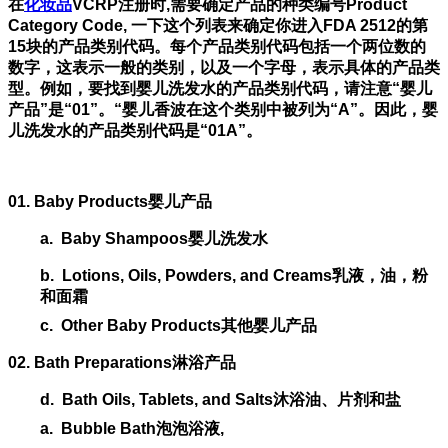
在
化妆品
VCRP
注册时
,
需要确定产品的种类编号
Product
Category Code,
一下这个列表来确定你进入
FDA 2512
的第
15
块的产品类别代码。每个产品类别代码包括一个两位数的
数字，这表示一般的类别，以及一个字母，表示具体的产品类
型。例如，要找到婴儿洗发水的产品类别代码，请注意
“
婴儿
产品
”
是
“01”
。
“
婴儿香波在这个类别中被列为
“A”
。因此，婴
儿洗发水的产品类别代码是
“01A”
。
01. Baby Products
婴儿产品
a.
Baby Shampoos
婴儿洗发水
b.
Lotions, Oils, Powders, and Creams
乳液，油，粉
和面霜
c.
Other Baby Products
其他婴儿产品
02. Bath Preparations
淋浴产品
d.
Bath Oils, Tablets, and Salts
沐浴油、片剂和盐
a.
Bubble Bath
泡泡浴液
,