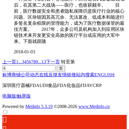
后，在其第二大战场——医疗，也收获颇丰。 目
前，医疗数据安全和患者隐私保障仍是医疗行业的核心
问题。区块链因其高冗余、无法篡改、低成本和能进行
多签名复杂权限的管理能力，成为了医疗数据保管的最
佳方案。 2017年，众多公司及机构加入到应用区块
链技术来开发更安全高效的医疗平台或应用的大军中
来。下面就跟随
2018-01-03
上一页
1...
3
4
5
6
7
8
9
...13
下一页
转至第
标博商铺
公司动态
在线反馈
友情链接
站内搜索
ENGLISH
深圳医疗器械FDAUDI食品FDA化妆品FDAVCRP
电脑版
|
触屏版
Powered by
MetInfo 5.3.19
©2008-2026
www.MetInfo.cn