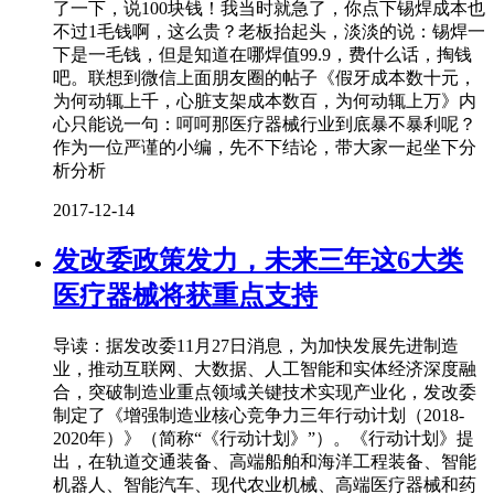
了一下，说100块钱！我当时就急了，你点下锡焊成本也
不过1毛钱啊，这么贵？老板抬起头，淡淡的说：锡焊一
下是一毛钱，但是知道在哪焊值99.9，费什么话，掏钱
吧。联想到微信上面朋友圈的帖子《假牙成本数十元，
为何动辄上千，心脏支架成本数百，为何动辄上万》内
心只能说一句：呵呵那医疗器械行业到底暴不暴利呢？
作为一位严谨的小编，先不下结论，带大家一起坐下分
析分析
2017-12-14
发改委政策发力，未来三年这6大类
医疗器械将获重点支持
导读：据发改委11月27日消息，为加快发展先进制造
业，推动互联网、大数据、人工智能和实体经济深度融
合，突破制造业重点领域关键技术实现产业化，发改委
制定了《增强制造业核心竞争力三年行动计划（2018-
2020年）》（简称“《行动计划》”）。《行动计划》提
出，在轨道交通装备、高端船舶和海洋工程装备、智能
机器人、智能汽车、现代农业机械、高端医疗器械和药