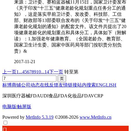
来源：卫计委、赛柏蓝器械11月15日，国家卫计委发布
《关于印发“十三五”健康老龄化规划重点任务分工的通
知》，这是落实早前卫计委、发改委、科技部、工信
部、财政部等13部委联合发布的《关于印发“十三五”健
康老龄化规划的通知》的配套文件。该文件共提出了20
项健康老龄化的规划重点和具体分工，具体如下（附解
读）：1.加强老年健康教育。（全国老龄办、教育部、
国家卫生计生委、国家中医药局等部门按职责分别负
责）&
2017-11-21
上一页
1...
4
5
6
7
8
9
10
...14
下一页
转至第
标博商铺
公司动态
在线反馈
友情链接
站内搜索
ENGLISH
深圳医疗器械FDAUDI食品FDA化妆品FDAVCRP
电脑版
|
触屏版
Powered by
MetInfo 5.3.19
©2008-2026
www.MetInfo.cn