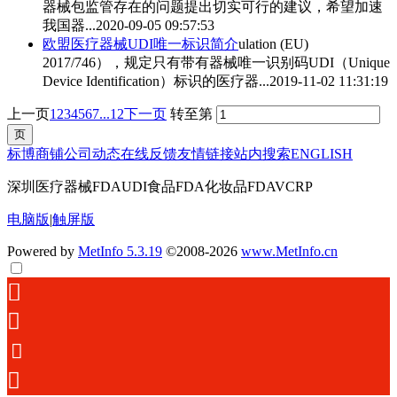
器械包监管存在的问题提出切实可行的建议，希望加速
我国器...
2020-09-05 09:57:53
欧盟医疗器械
UDI
唯一标识简介
ulation (EU)
2017/746），规定只有带有器械唯一识别码
UDI
（Unique
Device Identification）标识的医疗器...
2019-11-02 11:31:19
上一页
1
2
3
4
5
6
7
...12
下一页
转至第
标博商铺
公司动态
在线反馈
友情链接
站内搜索
ENGLISH
深圳医疗器械FDAUDI食品FDA化妆品FDAVCRP
电脑版
|
触屏版
Powered by
MetInfo 5.3.19
©2008-2026
www.MetInfo.cn