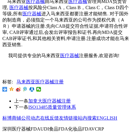
马来西亚
医疗器械
由马来西亚
医疗器械
管理局
MDA
负责管
理
,
医疗器械
按风险分
Class A
，
Class B
，
Class C
，
Class D
四个
等级
,
所有
医疗器械
进入马来西亚都要注册才能销售
.
对于国外
的制造商，必须指定一个马来西亚的公司作为授权代表（Ａ
Ｒ）申请器械的注册
.
先向
CAB
提交符合性证据
,
申请符合性评
审
, CAB
评审通过后
,
会发出评审报告和证书
.
再向
MDA
提交
CAB
评审证书
,
和其他相关资料
,
申请注册
.
注册成功才能在马来
西亚销售
.
我司提供专业的马来西亚
医疗器械
注册服务
,
欢迎咨询
!
标签:
马来西亚医疗器械注册
上一条
加拿大医疗器械注册
下一条
ISO13485质量管理体系
标博商铺
公司动态
在线反馈
友情链接
站内搜索
ENGLISH
深圳医疗器械FDAUDI食品FDA化妆品FDAVCRP