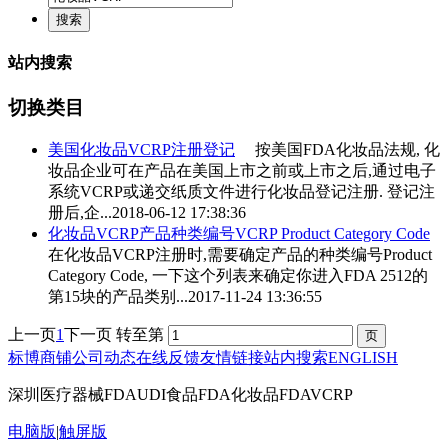
站内搜索
切换类目
美国
化妆品VCRP
注册登记
按美国FDA化妆品法规, 化
妆品企业可在产品在美国上市之前或上市之后,通过电子
系统VCRP或递交纸质文件进行化妆品登记注册. 登记注
册后,企...
2018-06-12 17:38:36
化妆品VCRP
产品种类编号VCRP Product Category Code
在
化妆品VCRP
注册时,需要确定产品的种类编号Product
Category Code, 一下这个列表来确定你进入FDA 2512的
第15块的产品类别...
2017-11-24 13:36:55
上一页
1
下一页
转至第
标博商铺
公司动态
在线反馈
友情链接
站内搜索
ENGLISH
深圳医疗器械FDAUDI食品FDA化妆品FDAVCRP
电脑版
|
触屏版