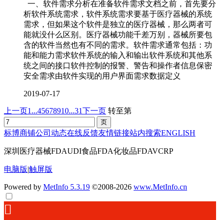
一、软件需求分析在准备软件需求文档之前，首先要分
析软件系统需求，软件系统需求要基于医疗器械的系统
需求，但如果这个软件是独立的医疗器械，那么两者可
能就没什么区别。医疗器械功能千差万别，器械所要包
含的软件当然也有不同的需求。软件需求通常包括：功
能和能力需求软件系统的输入和输出软件系统和其他系
统之间的接口软件控制的报警、警告和操作者信息保密
安全需求由软件实现的用户界面需求数据定义
2019-07-17
上一页
1...
4
5
6
7
8
9
10
...31
下一页
转至第
标博商铺
公司动态
在线反馈
友情链接
站内搜索
ENGLISH
深圳医疗器械FDAUDI食品FDA化妆品FDAVCRP
电脑版
|
触屏版
Powered by
MetInfo 5.3.19
©2008-2026
www.MetInfo.cn