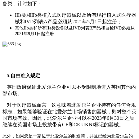
备类，计时如下：
IIIs
类和
IIb
类植入式医疗器械以及所有现行植入式医疗器
械和
IVD
列表
A
产品必须从
2021
年
5
月
1
日起注册；
其他
IIb
类和所有
IIa
类设备以及
IVD
列表
B
产品和自检
IVD
必须从
2021
年
9
月
1
日起注册
5.
自由准入规定
英国政府保证北爱尔兰企业可以不受限制地进入英国其他内
部市场。
对于医疗器械而言，这意味着北爱尔兰企业持有的任何合规
标志，如果能够验证在北爱尔兰市场销售的器械，则对整个英
国市场有效。因此，北爱尔兰企业可以在
2023
年
6
月
30
日之后
继续在英国市场上投放带有
CE
和
CE UKNI
标记的器械。
此外，如果您是一家位于北爱尔兰的制造商，并且已经为北爱尔兰的