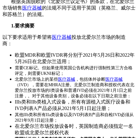
根据英国脱欧的《北爱尔兰议定书》的条款，在北爱尔兰
市场销售
医疗器械
的法规不同于适用于英国（英格兰、威尔士
和苏格兰）的法规。
1.要求摘要
以下要求适用于希望将
医疗器械
投放北爱尔兰市场的制造
商：
欧盟MDR和欧盟IVDR将分别于2021年5月26日和2022年
5月26日在北爱尔兰适用；
需要CE标记。但如果使用英国公告机构进行强制性第三方合格
评定，则需要UKNI标记；
北爱尔兰市场上的某些
医疗器械
，包括体外诊断
医疗器械
（IVD），需要在MHRA注册。北爱尔兰制造商和授权代表在北
爱尔兰投放市场的I类设备和普通IVD必须在2021年1月1日之前
注册，。对于其他设备类别，设备必须在以下日期之前注册：
IIIs类和IIb类植入式设备，所有有源植入式医疗设备和
IVD列表A产品必须从2021年5月1日起注册；
其他IIb类和所有IIa类设备以及IVD列表B产品和自检IVD必须从
2021年9月1日起注册；
在北爱尔兰市场投放设备时，英国制造商必须指定一名
欧盟或北爱尔兰授权代表