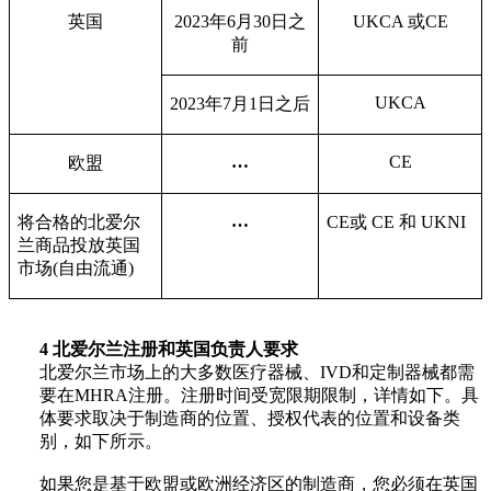
英国
2023
年
6
月
30
日之
UKCA
或
CE
前
UKCA
2023
年
7
月
1
日之后
…
CE
欧盟
…
将合格的北爱尔
CE或 CE 和 UKNI
兰商品投放英国
市场
(
自由流通
)
4
北爱尔兰注册和英国负责人要求
北爱尔兰市场上的大多数医疗器械、IVD和定制器械都需
要在MHRA注册。注册时间受宽限期限制，详情如下。具
体要求取决于制造商的位置、授权代表的位置和设备类
别，如下所示。
如果您是基于欧盟或欧洲经济区的制造商，您必须在英国