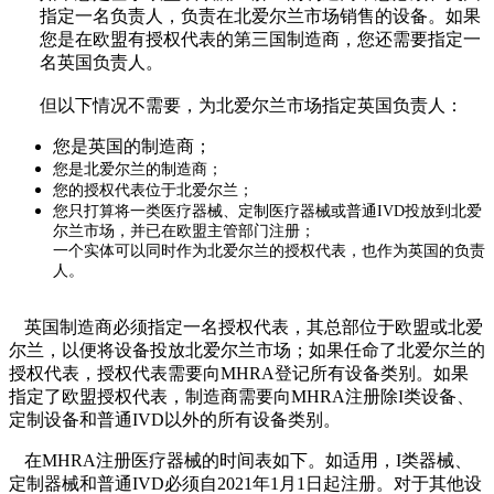
指定一名负责人，负责在北爱尔兰市场销售的设备。如果
您是在欧盟有授权代表的第三国制造商，您还需要指定一
名英国负责人。
但以下情况不需要，为北爱尔兰市场指定英国负责人：
您是英国的制造商；
您是北爱尔兰的制造商；
您的授权代表位于北爱尔兰；
您只打算将一类医疗器械、定制医疗器械或普通
IVD
投放到北爱
尔兰市场，并已在欧盟主管部门注册；
一个实体可以同时作为北爱尔兰的授权代表，也作为英国的负责
人。
英国制造商必须指定一名授权代表，其总部位于欧盟或北爱
尔兰，以便将设备投放北爱尔兰市场；如果任命了北爱尔兰的
授权代表，授权代表需要向
MHRA
登记所有设备类别。如果
指定了欧盟授权代表，制造商需要向
MHRA
注册除
I
类设备、
定制设备和普通
IVD
以外的所有设备类别。
在
MHRA
注册医疗器械的时间表如下。如适用，
I
类器械、
定制器械和普通
IVD
必须自
2021
年
1
月
1
日起注册。对于其他设