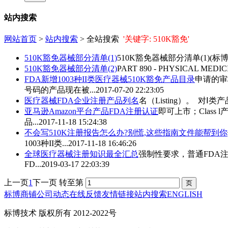
站内搜索
网站首页
>
站内搜索
> 全站搜索
'关键字: 510K豁免'
510K豁免
器械部分清单(1)
510K豁免
器械部分清单(1)(标博技术
510K豁免
器械部分清单(2)
PART 890 - PHYSICAL MEDI
FDA新增1003种II类医疗器械
510K豁免
产品目录
申请的审
号码的产品现在被...
2017-07-20 22:23:05
医疗器械FDA企业注册产品列名
名（Listing）。 对
亚马逊Amazon平台产品FDA注册认证
即可上市；Class 
品...
2017-11-18 15:24:38
不会写510K注册报告怎么办?别慌,这些指南文件能帮到你
1003种II类...
2017-11-18 16:46:26
全球医疗器械注册知识最全汇总
强制性要求，普通FDA
FD...
2019-03-17 22:03:39
上一页
1
下一页
转至第
标博商铺
公司动态
在线反馈
友情链接
站内搜索
ENGLISH
标博技术 版权所有 2012-2022号