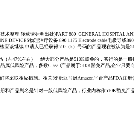
整理,转载请标明出处)PART 880 GENERAL HOSPITAL AND P
CINE DEVICES物理治疗设备 890.1175 Electrode cable电极导线890..
核应该继续 申请人已经获得510（k）号码的产品现在被认为是
5
Ⅰ类产品（占47%左右），绝大部分产品是
510K豁免
的，实行的是一般控制（
l产品属低风险产品，多数Class I产品属于
510K豁免
产品,企业只要
们将采取相应措施。相关阅读:亚马逊Amazon平台产品FDA注册
注册和产品列名是针对一般低风险产品，行业内称作
510K豁免
产